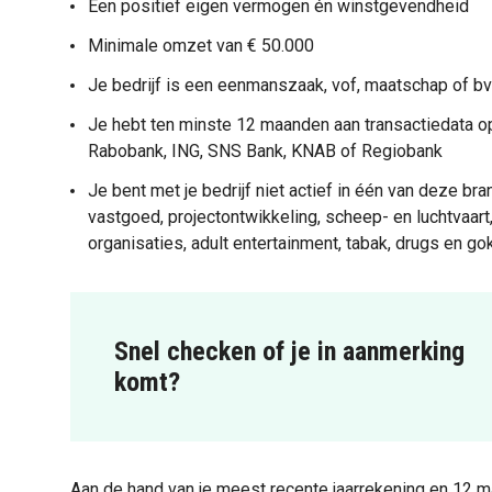
Een positief eigen vermogen én winstgevendheid
Minimale omzet van € 50.000
Je bedrijf is een eenmanszaak, vof, maatschap of bv
Je hebt ten minste 12 maanden aan transactiedata o
Rabobank, ING, SNS Bank, KNAB of Regiobank
Je bent met je bedrijf niet actief in één van deze br
vastgoed, projectontwikkeling, scheep- en luchtvaart
organisaties, adult entertainment, tabak, drugs en g
Snel checken of je in aanmerking
komt?
Aan de hand van je meest recente jaarrekening en 12 ma