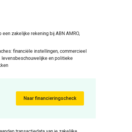
p een zakelijke rekening bij ABN AMRO,
anches: financiële instellingen, commercieel
, levensbeschouwelijke en politieke
okken
Naar financieringscheck
anden transactiedata van je zakelijke