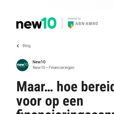
Blog
New10
New10
•
Financieringen
Maar… hoe berei
voor op een