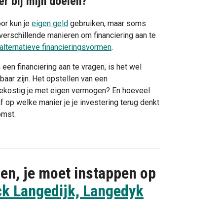
er bij mijn doelen?
oor kun je
eigen geld
gebruiken, maar soms
n verschillende manieren om financiering aan te
alternatieve financieringsvormen
.
en financiering aan te vragen, is het wel
baar zijn. Het opstellen van een
 bekostig je met eigen vermogen? En hoeveel
 op welke manier je je investering terug denkt
omst.
gen, je moet instappen op
k Langedijk, Langedyk