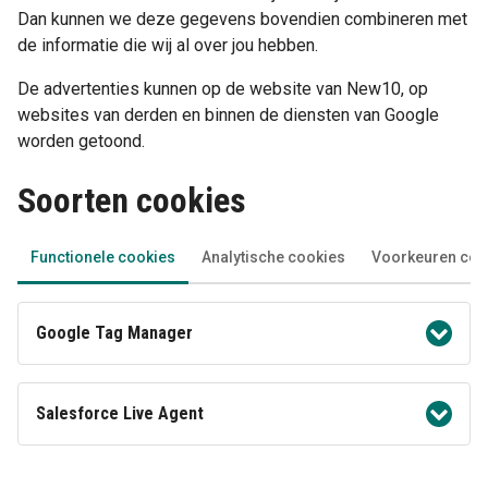
Dan kunnen we deze gegevens bovendien combineren met
de informatie die wij al over jou hebben.
De advertenties kunnen op de website van New10, op
websites van derden en binnen de diensten van Google
worden getoond.
Soorten cookies
Functionele cookies
Analytische cookies
Voorkeuren coo
Google Tag Manager
Google Tag Manager helpt ons met het beheren van
alle hieronder genoemde cookies (ook wel tags
Salesforce Live Agent
genoemd) in 1 systeem. We gebruiken het om
efficiënter te kunnen werken.
Deze cookie slaan we op zodat je via live chat met
ons kunt communiceren.