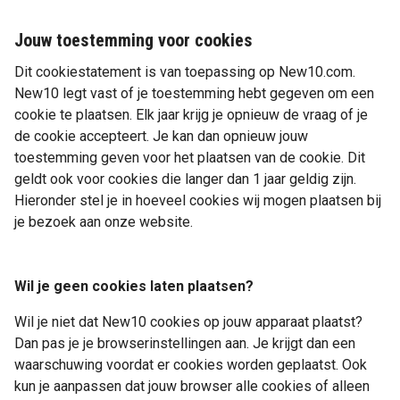
Bewaartermijn: max. 1 maand
Bewaartermijn: 1 sessie
Jouw toestemming voor cookies
Voorwaarden:
https://www.google.com/intl/nl/tagmanager/use-
Voorwaarden:
Dit cookiestatement is van toepassing op New10.com.
policy.html
https://www.salesforce.com/company/privacy/full_priva
New10 legt vast of je toestemming hebt gegeven om een
cookie te plaatsen. Elk jaar krijg je opnieuw de vraag of je
Bekijk hier
het privacybeleid van Google.
de cookie accepteert. Je kan dan opnieuw jouw
toestemming geven voor het plaatsen van de cookie. Dit
geldt ook voor cookies die langer dan 1 jaar geldig zijn.
Hieronder stel je in hoeveel cookies wij mogen plaatsen bij
je bezoek aan onze website.
Wil je geen cookies laten plaatsen?
Wil je niet dat New10 cookies op jouw apparaat plaatst?
Dan pas je je browserinstellingen aan. Je krijgt dan een
waarschuwing voordat er cookies worden geplaatst. Ook
kun je aanpassen dat jouw browser alle cookies of alleen