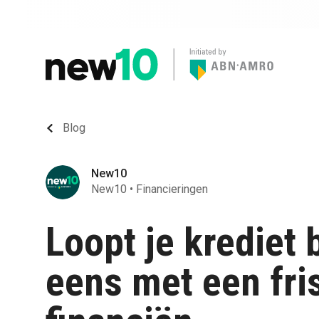
Blog
New10
New10
•
Financieringen
Loopt je krediet b
eens met een fris