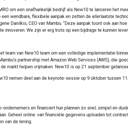
AMRO om een onafhankelijk bedrijf als New10 te lanceren het mee
op een wendbare, flexibele aanpak en zetten de allerlaatste tec
Eugene Danilkis, CEO van Mambu. “Deze aanpak toont ook aan hoe
 innoveren. We zijn er erg trots op een bijdrage te kunnen levere
 team van New10 team om een volledige implementatie binnen 
Mambu’s partnership met Amazon Web Services (AWS), die goed
 de markt helpen vrijmaken. New10 is op 21 september gelancee
0 nemen deel aan de keynote-sessie op 9 oktober tussen 11.00
-ondernemers en financiert hun plannen zo snel, simpel en duide
aan. Geheel online: van financiële gegevens uploaden tot contrac
n van de lening.