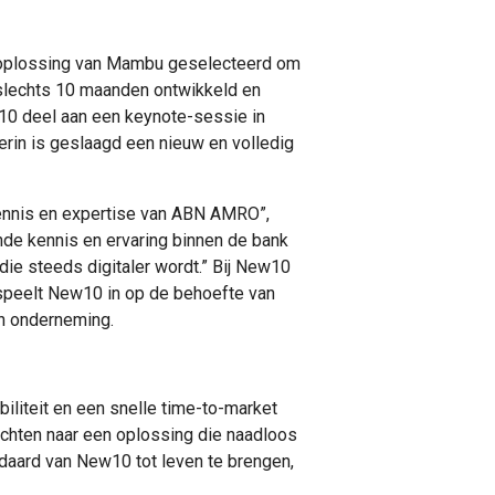
S-oplossing van Mambu geselecteerd om
 slechts 10 maanden ontwikkeld en
w10 deel aan een keynote-sessie in
 erin is geslaagd een nieuw en volledig
ennis en expertise van ABN AMRO”,
de kennis en ervaring binnen de bank
die steeds digitaler wordt.” Bij New10
speelt New10 in op de behoefte van
un onderneming.
iliteit en een snelle time-to-market
chten naar een oplossing die naadloos
ndaard van New10 tot leven te brengen,