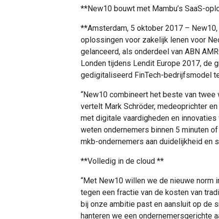
**New10 bouwt met Mambu’s SaaS-oploss
**Amsterdam, 5 oktober 2017 – New10, d
oplossingen voor zakelijk lenen voor N
gelanceerd, als onderdeel van ABN AMRO’
Londen tijdens Lendit Europe 2017, de gr
gedigitaliseerd FinTech-bedrijfsmodel te
“New10 combineert het beste van twee 
vertelt Mark Schröder, medeoprichter e
met digitale vaardigheden en innovaties 
weten ondernemers binnen 5 minuten of
mkb-ondernemers aan duidelijkheid en s
**Volledig in de cloud **
“Met New10 willen we de nieuwe norm in 
tegen een fractie van de kosten van tr
bij onze ambitie past en aansluit op de 
hanteren we een ondernemersgerichte aan