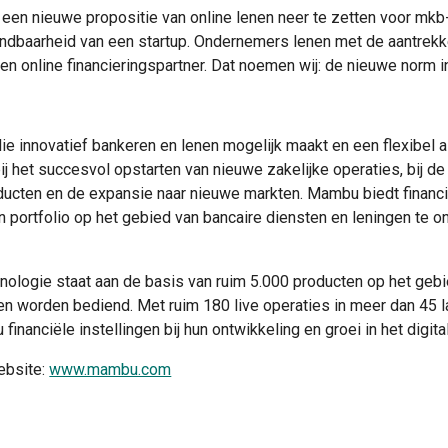
en nieuwe propositie van online lenen neer te zetten voor m
endbaarheid van een startup. Ondernemers lenen met de aantrekk
en online financieringspartner. Dat noemen wij: de nieuwe norm in
 innovatief bankeren en lenen mogelijk maakt en een flexibel a
 het succesvol opstarten van nieuwe zakelijke operaties, bij d
oducten en de expansie naar nieuwe markten. Mambu biedt financi
portfolio op het gebied van bancaire diensten en leningen te on
nologie staat aan de basis van ruim 5.000 producten op het geb
n worden bediend. Met ruim 180 live operaties in meer dan 45 la
inanciële instellingen bij hun ontwikkeling en groei in het digital
ebsite:
www.mambu.com