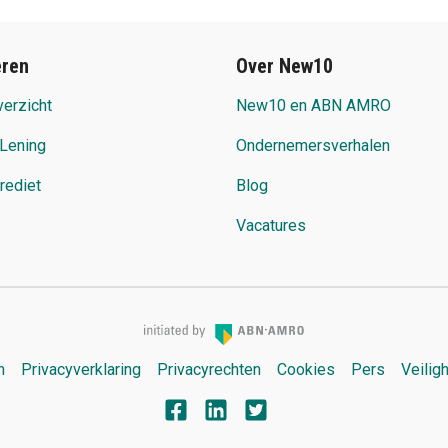
eren
Over New10
erzicht
New10 en ABN AMRO
 Lening
Ondernemersverhalen
Krediet
Blog
Vacatures
n
Privacyverklaring
Privacyrechten
Cookies
Pers
Veilig