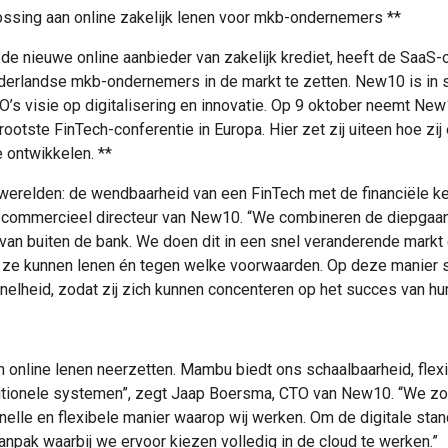
ing aan online zakelijk lenen voor mkb-ondernemers **
e nieuwe online aanbieder van zakelijk krediet, heeft de Saa
ederlandse mkb-ondernemers in de markt te zetten. New10 is in
s visie op digitalisering en innovatie. Op 9 oktober neemt Ne
ootste FinTech-conferentie in Europa. Hier zet zij uiteen hoe zij
 ontwikkelen. **
werelden: de wendbaarheid van een FinTech met de financiële k
n commercieel directeur van New10. “We combineren de diepgaan
van buiten de bank. We doen dit in een snel veranderende markt 
 ze kunnen lenen én tegen welke voorwaarden. Op deze manier 
nelheid, zodat zij zich kunnen concenteren op het succes van h
online lenen neerzetten. Mambu biedt ons schaalbaarheid, flexib
aditionele systemen”, zegt Jaap Boersma, CTO van New10. “We zo
snelle en flexibele manier waarop wij werken. Om de digitale sta
pak waarbij we ervoor kiezen volledig in de cloud te werken.”