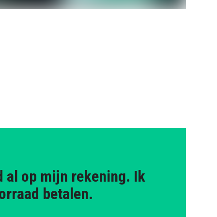
 al op mijn rekening. Ik
orraad betalen.