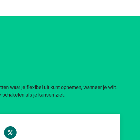
tten waar je flexibel uit kunt opnemen, wanneer je wilt.
e schakelen als je kansen ziet.