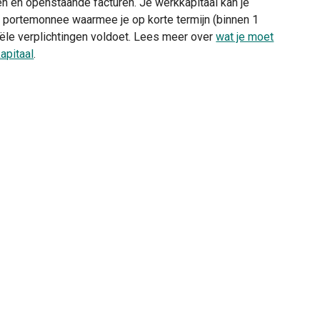
n en openstaande facturen. Je werkkapitaal kan je
e portemonnee waarmee je op korte termijn (binnen 1
nciële verplichtingen voldoet. Lees meer over
wat je moet
apitaal
.