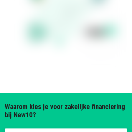
Waarom kies je voor zakelijke financiering
bij New10?